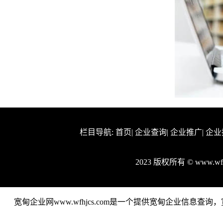
栏目导航:
首页
|
企业查询
|
企业推广
|
企业
2023 版权所有 © www.w
宽甸企业网www.wfhjcs.com是一个提供宽甸企业信